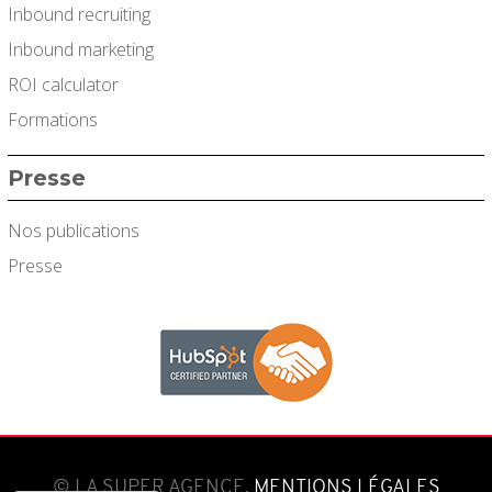
Inbound recruiting
Inbound marketing
ROI calculator
Formations
Presse
Nos publications
Presse
© LA SUPER AGENCE.
MENTIONS LÉGALES