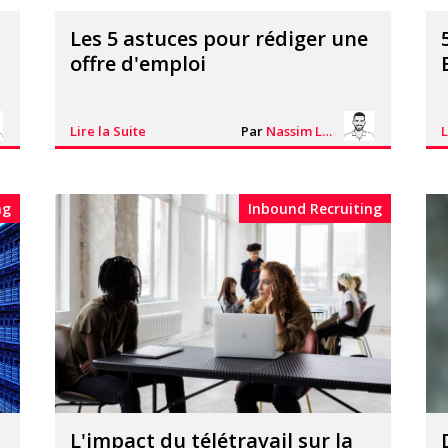
Les 5 astuces pour rédiger une
offre d'emploi
Lire la Suite
Par
Nassim Lhacheq
L
ng
Inbound Recruiting
L'impact du télétravail sur la