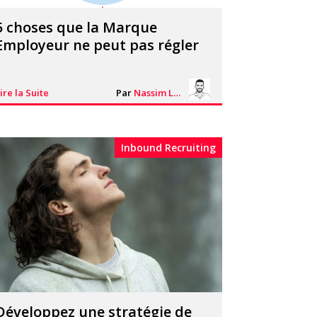
5 choses que la Marque
Employeur ne peut pas régler
ire la Suite
Par
Nassim Lhacheq
Inbound Recruiting
Développez une stratégie de