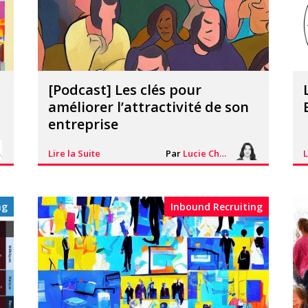
[Podcast] Les clés pour
améliorer l’attractivité de son
entreprise
L
Lire la Suite
Par
Lucie Chesné
ng
Inbound Recruiting