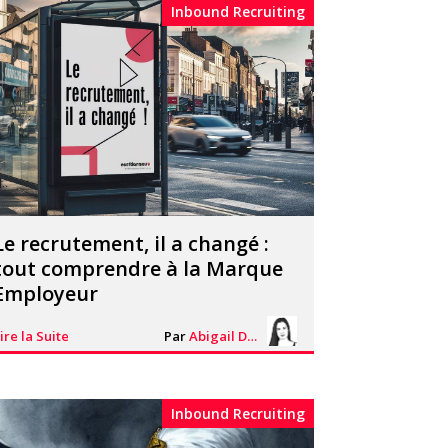
Inbound Recruiting
Le recrutement, il a changé :
tout comprendre à la Marque
Employeur
ire la Suite
Par
Abigail Davies
Inbound Recruiting