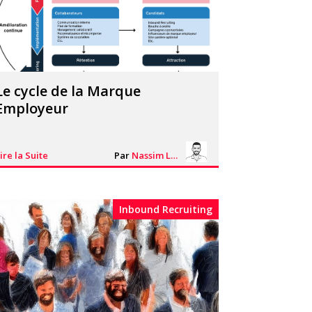
Le cycle de la Marque
Employeur
ire la Suite
Par
Nassim Lhacheq
Inbound Recruiting