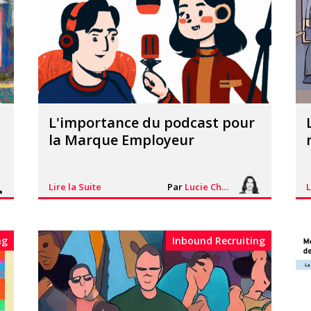
L'importance du podcast pour
la Marque Employeur
L
Lire la Suite
Par
Lucie Chesné
ng
Inbound Recruiting