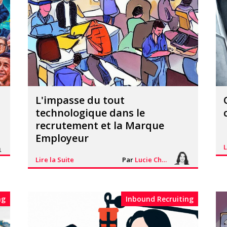
L'impasse du tout
technologique dans le
recrutement et la Marque
Employeur
L
Lire la Suite
Par
Lucie Chesné
ng
Inbound Recruiting