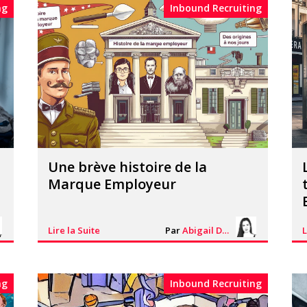
ng
Inbound Recruiting
Une brève histoire de la
Marque Employeur
Lire la Suite
Par
Abigail Davies
L
ng
Inbound Recruiting