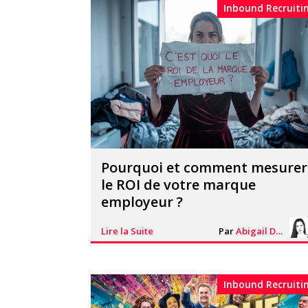
Inbound Recruiti
Pourquoi et comment mesurer
le ROI de votre marque
employeur ?
Lire la Suite
Par
Abigail Davies
Inbound Recruiti