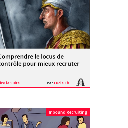
Comprendre le locus de
contrôle pour mieux recruter
ire la Suite
Par
Lucie Chesné
Inbound Recruiting