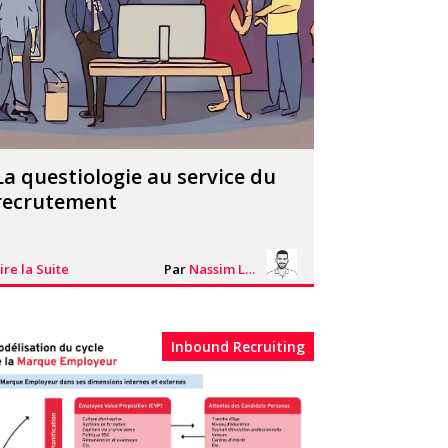
La questiologie au service du
recrutement
ire la Suite
Par
Nassim Lhacheq
Inbound Recruiting