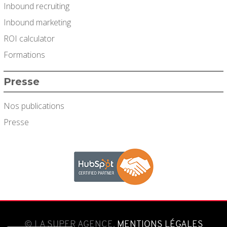
Inbound recruiting
Inbound marketing
ROI calculator
Formations
Presse
Nos publications
Presse
© LA SUPER AGENCE.
MENTIONS LÉGALES