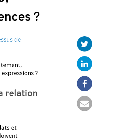
rences ?
essus de
rutement,
 expressions ?
a relation
dats et
doivent