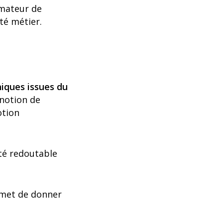
imateur de
té métier.
iques issues du
 notion de
otion
ité redoutable
rmet de donner