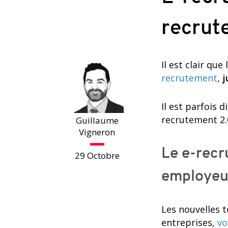
recrute
Il est clair qu
recrutement
,
j
Il est parfois d
recrutement 2.
Guillaume
Vigneron
Le e-recr
29 Octobre
employeu
Les nouvelles t
entreprises,
vo