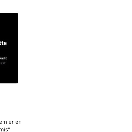
remier en
mis"