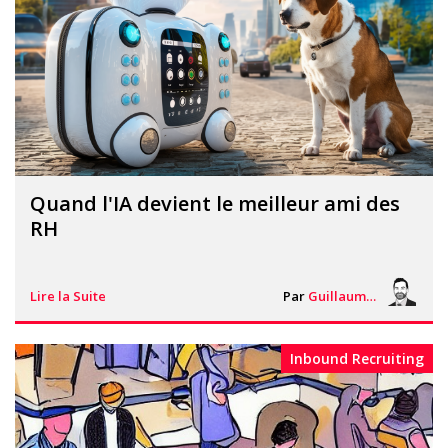
Quand l'IA devient le meilleur ami des
RH
Lire la Suite
Par
Guillaume Vigneron
Inbound Recruiting